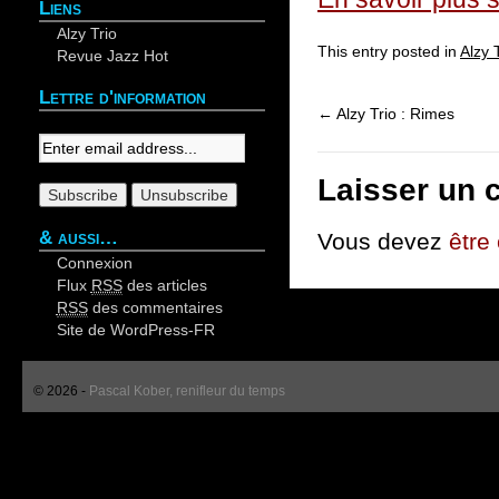
Liens
Alzy Trio
This entry posted in
Alzy 
Revue Jazz Hot
Lettre d'information
←
Alzy Trio : Rimes
Your email:
Laisser un 
& aussi…
Vous devez
être
Connexion
Flux
RSS
des articles
RSS
des commentaires
Site de WordPress-FR
© 2026 -
Pascal Kober, renifleur du temps