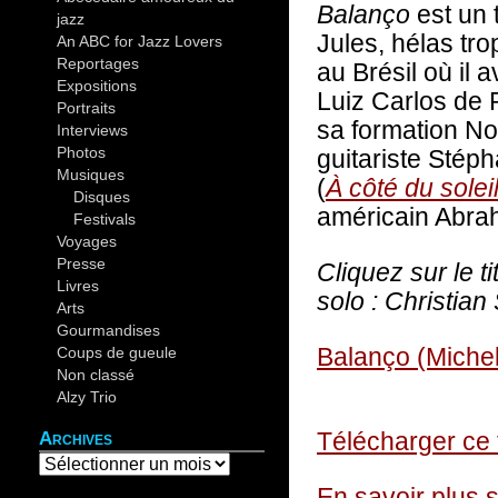
Balanço
est un 
jazz
(44)
Jules, hélas tro
An ABC for Jazz Lovers
(30)
Reportages
(19)
au Brésil où il
Expositions
(12)
Luiz Carlos de 
Portraits
(14)
sa formation Not
Interviews
(4)
Photos
(37)
guitariste Stéph
Musiques
(82)
(
À côté du solei
Disques
(10)
américain Abra
Festivals
(26)
Voyages
(20)
Presse
(5)
Cliquez sur le t
Livres
(9)
solo : Christian
Arts
(6)
Gourmandises
(4)
Balanço (Michel
Coups de gueule
(4)
Non classé
(2)
•
Alzy Trio
(12)
Télécharger ce 
Archives
En savoir plus s