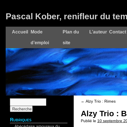
Pascal Kober, renifleur du te
Accueil
Mode
Plan du
L’auteur
Contact
d’emploi
site
←
Alzy Trio : Rimes
Alzy Trio : 
Rubriques
Publié le
10 septembre 2
Abécédaire amoureux du