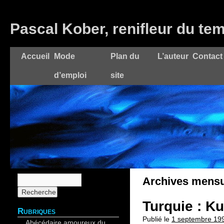
Pascal Kober, renifleur du te
Accueil
Mode
Plan du
L’auteur
Contact
d’emploi
site
Archives mensu
Turquie : Ku
Rubriques
Publié le
1 septembre 19
Abécédaire amoureux du