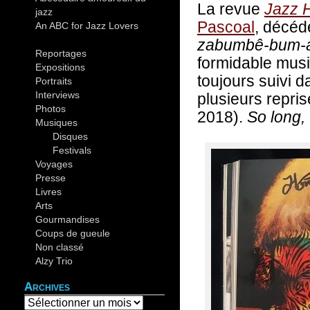
La revue
Jazz 
jazz
(44)
Pascoal
, décéd
An ABC for Jazz Lovers
(30)
zabumbê-bum-
Reportages
(19)
formidable music
Expositions
(12)
toujours suivi d
Portraits
(14)
Interviews
(4)
plusieurs repris
Photos
(37)
2018).
So long,
Musiques
(82)
Disques
(10)
Festivals
(26)
Voyages
(20)
Presse
(5)
Livres
(9)
Arts
(6)
Gourmandises
(4)
Coups de gueule
(4)
Non classé
(2)
Alzy Trio
(12)
Archives