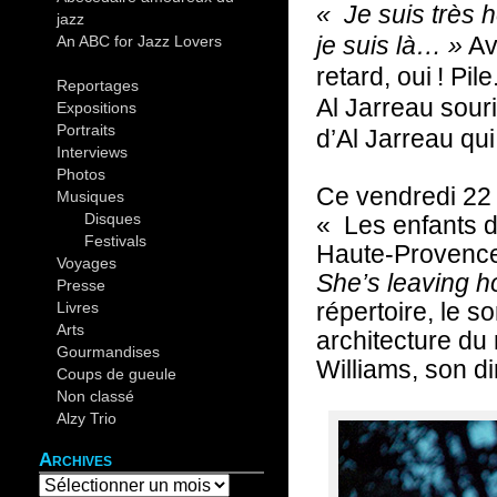
« Je suis très h
jazz
(44)
je suis là… »
Av
An ABC for Jazz Lovers
(30)
retard, oui
! Pil
Reportages
(19)
Al Jarreau souri
Expositions
(12)
Portraits
(14)
d’Al Jarreau qui
Interviews
(4)
Photos
(37)
Ce vendredi 22 j
Musiques
(82)
Disques
(10)
« Les enfants d
Festivals
(26)
Haute-Provence.
Voyages
(20)
She’s leaving 
Presse
(5)
répertoire, le so
Livres
(9)
Arts
(6)
architecture du 
Gourmandises
(4)
Williams, son d
Coups de gueule
(4)
Non classé
(2)
Alzy Trio
(12)
Archives