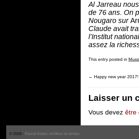
Al Jarreau nous
de 76 ans. On p
Nougaro sur
Ar
Claude avait tr
l’Institut natio
assez la riches
This entry posted in
Musi
←
Happy new year 2017!
Laisser un 
Vous devez
être
© 2026 -
Pascal Kober, renifleur du temps