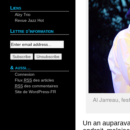
Liens
Alzy Trio
Revue Jazz Hot
Lettre d'information
Your email:
& aussi…
Connexion
Flux
RSS
des articles
RSS
des commentaires
Site de WordPress-FR
Al Jarreau, fes
Un an auparavant