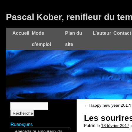
Pascal Kober, renifleur du te
Accueil
Mode
Plan du
L’auteur
Contact
d’emploi
site
←
Happy new year 2017!
Les sourire
Rubriques
Publié le
13 février 2017
Abécédaire amoureux du