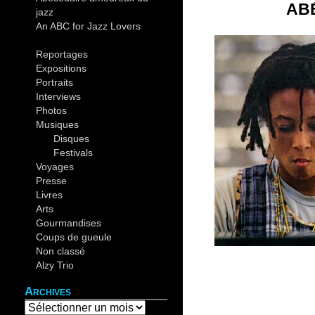
AB
jazz
(44)
An ABC for Jazz Lovers
(30)
Reportages
(19)
Expositions
(12)
Portraits
(14)
Interviews
(4)
Photos
(37)
Musiques
(82)
Disques
(10)
Festivals
(26)
Voyages
(20)
Presse
(5)
Livres
(9)
Arts
(6)
Gourmandises
(4)
Coups de gueule
(4)
Non classé
(2)
Alzy Trio
(12)
Archives