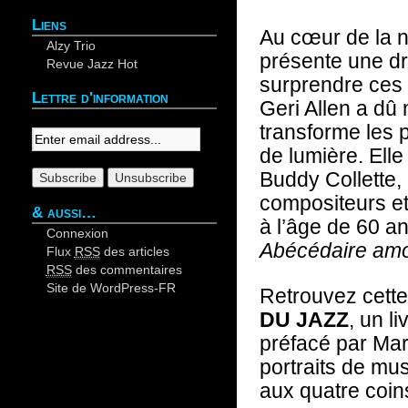
Liens
Au cœur de la n
Alzy Trio
présente une dr
Revue Jazz Hot
surprendre ces 
Lettre d'information
Geri Allen a dû m
Your email:
transforme les p
de lumière. Ell
Buddy Collette,
compositeurs et
& aussi…
à l’âge de 60 a
Connexion
Abécédaire amo
Flux
RSS
des articles
RSS
des commentaires
Site de WordPress-FR
Retrouvez cett
DU JAZZ
, un l
préfacé par Mar
portraits de mu
aux quatre coi