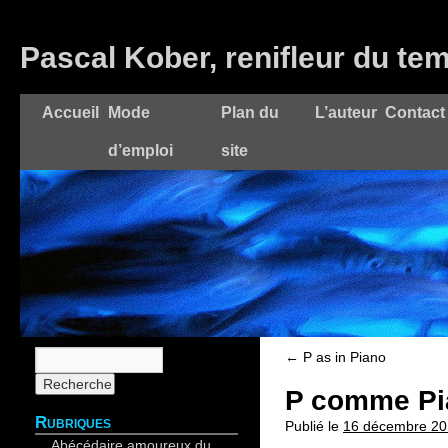
Pascal Kober, renifleur du te
Accueil
Mode
Plan du
L’auteur
Contact
d’emploi
site
←
P as in Piano
P comme Pi
Rubriques
Publié le
16 décembre 20
Abécédaire amoureux du